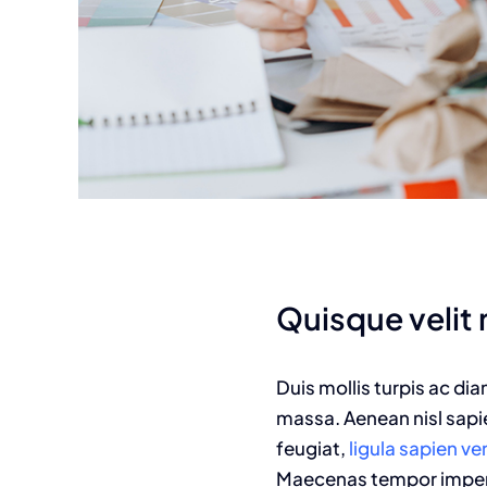
Quisque velit n
Duis mollis turpis ac di
massa. Aenean nisl sapie
feugiat,
ligula sapien v
Maecenas tempor imperdie