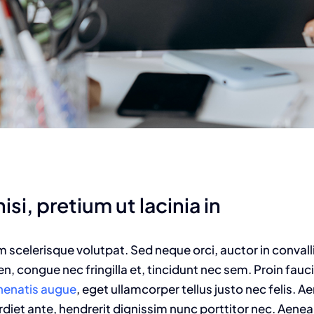
isi, pretium ut lacinia in
am scelerisque volutpat. Sed neque orci, auctor in convall
n, congue nec fringilla et, tincidunt nec sem. Proin fauc
enenatis augue
, eget ullamcorper tellus justo nec felis. Ae
t ante, hendrerit dignissim nunc porttitor nec. Aenean 