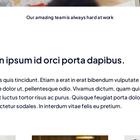
Our amazing team is always hard at work
n ipsum id orci porta dapibus.
us quis tincidunt. Etiam a erat in erat bibendum vulputate
e dolor ut, pellentesque odio. Vivamus dictum, quam quis 
 luctus tortor risus ac purus. Quisque feugiat porta dol
tur sodales. In interdum vitae felis eu pretium.